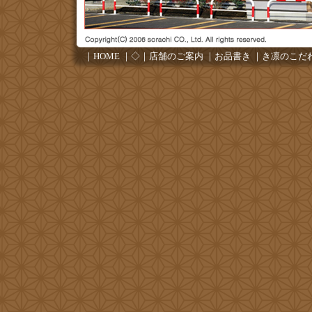
｜
HOME
｜◇｜
店舗のご案内
｜
お品書き
｜
き凛のこだ